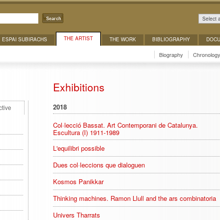
Select 
Search
THE ARTIST
ESPAI SUBIRACHS
THE WORK
BIBLIOGRAPHY
DOCU
Biography
Chronolog
Exhibitions
2018
ctive
Col·lecció Bassat. Art Contemporani de Catalunya.
Escultura (I) 1911-1989
L'equilibri possible
Dues col·leccions que dialoguen
Kosmos Panikkar
Thinking machines. Ramon Llull and the ars combinatoria
Univers Tharrats