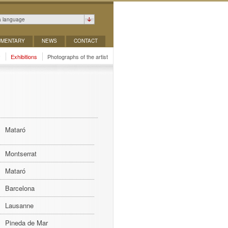
a language
MENTARY
NEWS
CONTACT
y
Exhibitions
Photographs of the artist
Mataró
Montserrat
Mataró
Barcelona
Lausanne
Pineda de Mar